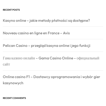
RECENT POSTS
Kasyno online – jakie metody płatności są dostępne?
Nouveau casino en ligne en France – Avis
Pelican Casino – przegląd kasyna online i jego funkcji
Гама казино онлайн – Gama Casino Online – официальный
сайт
Online casino F1 – Dostawcy oprogramowania i wybór gier
kasynowych
RECENT COMMENTS