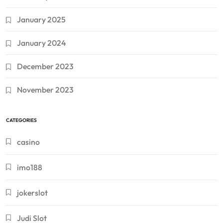
January 2025
January 2024
December 2023
November 2023
CATEGORIES
casino
imo188
jokerslot
Judi Slot