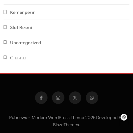
Kemenperin
Slot Resmi
Uncategorized
Сплиты
Pubnews - Modern WordPress Theme 2026.Developed By
.
BlazeThemes