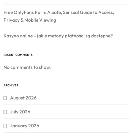
Free OnlyFans Porn: A Safe, Sensual Guide to Access,
Privacy & Mobile Viewing
Kasyno online – jakie metody płatności są dostępne?
RECENT COMMENTS
No comments to show.
ARCHIVES
August 2026
July 2026
January 2026