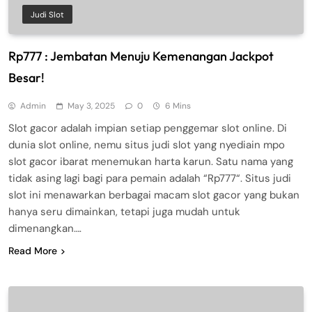
Judi Slot
Rp777 : Jembatan Menuju Kemenangan Jackpot
Besar!
Admin
May 3, 2025
0
6 Mins
Slot gacor adalah impian setiap penggemar slot online. Di
dunia slot online, nemu situs judi slot yang nyediain mpo
slot gacor ibarat menemukan harta karun. Satu nama yang
tidak asing lagi bagi para pemain adalah “Rp777“. Situs judi
slot ini menawarkan berbagai macam slot gacor yang bukan
hanya seru dimainkan, tetapi juga mudah untuk
dimenangkan….
Read More