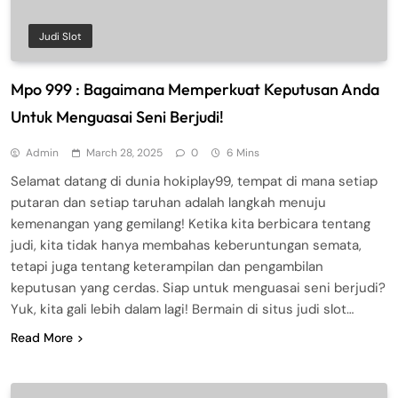
Judi Slot
Mpo 999 : Bagaimana Memperkuat Keputusan Anda
Untuk Menguasai Seni Berjudi!
Admin
March 28, 2025
0
6 Mins
Selamat datang di dunia hokiplay99, tempat di mana setiap
putaran dan setiap taruhan adalah langkah menuju
kemenangan yang gemilang! Ketika kita berbicara tentang
judi, kita tidak hanya membahas keberuntungan semata,
tetapi juga tentang keterampilan dan pengambilan
keputusan yang cerdas. Siap untuk menguasai seni berjudi?
Yuk, kita gali lebih dalam lagi! Bermain di situs judi slot…
Read More