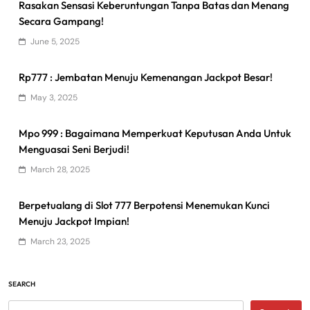
Rasakan Sensasi Keberuntungan Tanpa Batas dan Menang
Secara Gampang!
June 5, 2025
Rp777 : Jembatan Menuju Kemenangan Jackpot Besar!
May 3, 2025
Mpo 999 : Bagaimana Memperkuat Keputusan Anda Untuk
Menguasai Seni Berjudi!
March 28, 2025
Berpetualang di Slot 777 Berpotensi Menemukan Kunci
Menuju Jackpot Impian!
March 23, 2025
SEARCH