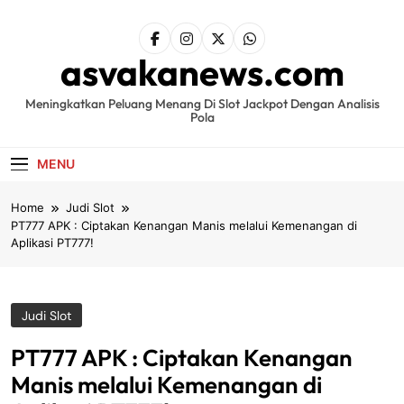
Skip
to
content
asvakanews.com
Meningkatkan Peluang Menang Di Slot Jackpot Dengan Analisis
Pola
MENU
Home
Judi Slot
PT777 APK : Ciptakan Kenangan Manis melalui Kemenangan di
Aplikasi PT777!
Judi Slot
PT777 APK : Ciptakan Kenangan
Manis melalui Kemenangan di