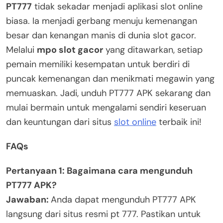
PT777
tidak sekadar menjadi aplikasi slot online
biasa. Ia menjadi gerbang menuju kemenangan
besar dan kenangan manis di dunia slot gacor.
Melalui
mpo slot gacor
yang ditawarkan, setiap
pemain memiliki kesempatan untuk berdiri di
puncak kemenangan dan menikmati megawin yang
memuaskan. Jadi, unduh PT777 APK sekarang dan
mulai bermain untuk mengalami sendiri keseruan
dan keuntungan dari situs
slot online
terbaik ini!
FAQs
Pertanyaan 1: Bagaimana cara mengunduh
PT777 APK?
Jawaban:
Anda dapat mengunduh PT777 APK
langsung dari situs resmi pt 777. Pastikan untuk