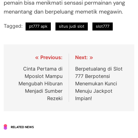
pemain bisa menikmati sensasi permainan yang
menantang dan berpeluang memetik megawin.
Tagged:
pt777 apk
situs judi slot
slot777
Post
Previous:
Next:
navigation
Cinta Pertama di
Berpetualang di Slot
Mposlot Mampu
777 Berpotensi
Mengubah Hiburan
Menemukan Kunci
Menjadi Sumber
Menuju Jackpot
Rezeki
Impian!
RELATED NEWS